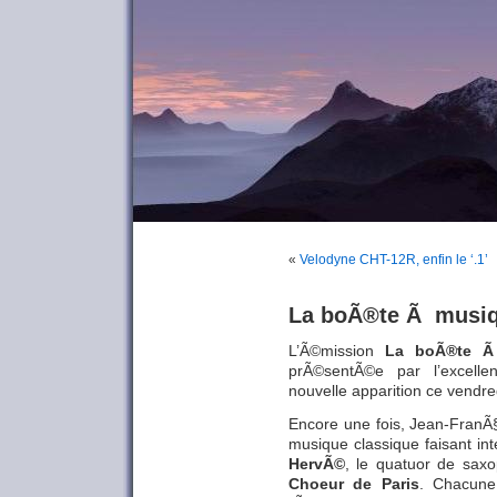
«
Velodyne CHT-12R, enfin le ‘.1’
La boÃ®te Ã musi
L’Ã©mission
La boÃ®te 
prÃ©sentÃ©e par l’excell
nouvelle apparition ce vendr
Encore une fois, Jean-FranÃ§
musique classique faisant int
HervÃ©
, le quatuor de sa
Choeur de Paris
. Chacune