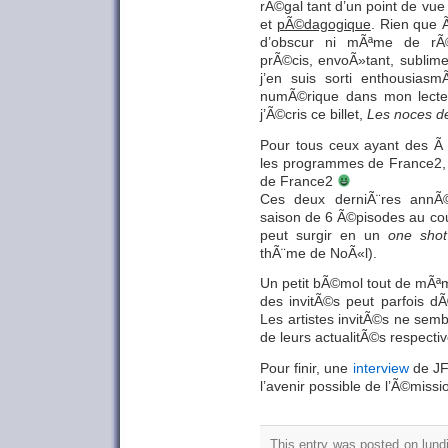
rÃ©gal tant d’un point de vue 
et
pÃ©dagogique
. Rien que 
d’obscur ni mÃªme de rÃ©ba
prÃ©cis, envoÃ»tant, sublime
j’en suis sorti enthousiasm
numÃ©rique dans mon lecteu
j’Ã©cris ce billet,
Les noces d
Pour tous ceux ayant des Ã 
les programmes de France2, 
de France2
Ces deux derniÃ¨res annÃ©
saison de 6 Ã©pisodes au co
peut surgir en un
one shot
thÃ¨me de NoÃ«l).
Un petit bÃ©mol tout de mÃªm
des invitÃ©s peut parfois dÃ©
Les artistes invitÃ©s ne sem
de leurs actualitÃ©s respecti
Pour finir, une
interview
de JF
l’avenir possible de l’Ã©missi
This entry was posted on lundi