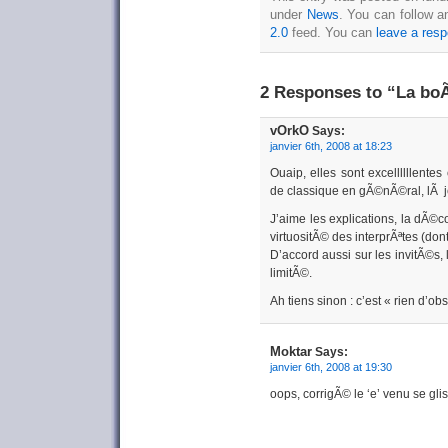
under
News
. You can follow a
2.0
feed. You can
leave a res
2 Responses to “La b
vOrkO
Says:
janvier 6th, 2008 at 18:23
Ouaip, elles sont excellllllent
de classique en gÃ©nÃ©ral, lÃ j
J’aime les explications, la dÃ©
virtuositÃ© des interprÃªtes (don
D’accord aussi sur les invitÃ©s,
limitÃ©.
Ah tiens sinon : c’est « rien d’ob
Moktar
Says:
janvier 6th, 2008 at 19:30
oops, corrigÃ© le ‘e’ venu se gli