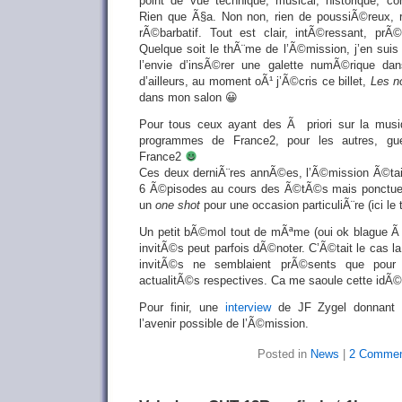
point de vue technique, musical, historique, co
Rien que Ã§a. Non non, rien de poussiÃ©reux, 
rÃ©barbatif. Tout est clair, intÃ©ressant, prÃ
Quelque soit le thÃ¨me de l’Ã©mission, j’en sui
l’envie d’insÃ©rer une galette numÃ©rique da
d’ailleurs, au moment oÃ¹ j’Ã©cris ce billet,
Les n
dans mon salon 😀
Pour tous ceux ayant des Ã priori sur la musiq
programmes de France2, pour les autres, gu
France2
Ces deux derniÃ¨res annÃ©es, l’Ã©mission Ã©tai
6 Ã©pisodes au cours des Ã©tÃ©s mais ponctuell
un
one shot
pour une occasion particuliÃ¨re (ici l
Un petit bÃ©mol tout de mÃªme (oui ok blague Ã 
invitÃ©s peut parfois dÃ©noter. C’Ã©tait le cas la 
invitÃ©s ne semblaient prÃ©sents que pour 
actualitÃ©s respectives. Ca me saoule cette idÃ©
Pour finir, une
interview
de JF Zygel donnant q
l’avenir possible de l’Ã©mission.
Posted in
News
|
2 Commen