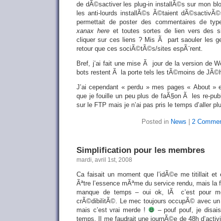
de dÃ©sactiver les plug-in installÃ©s sur mon bl
les anti-lourds installÃ©s Ã©taient dÃ©sactivÃ
permettait de poster des commentaires de ty
xanax here
et toutes sortes de lien vers des 
cliquer sur ces liens ? Mis Ã part saouler les g
retour que ces sociÃ©tÃ©s/sites espÃ¨rent.
Bref, j’ai fait une mise Ã jour de la version de 
bots restent Ã la porte tels les tÃ©moins de JÃ
J’ai cependant « perdu » mes pages « About » et
que je fouille un peu plus de faÃ§on Ã les re-pub
sur le FTP mais je n’ai pas pris le temps d’aller plu
Posted in
News
|
2 Commen
Simplification pour les membres
mardi, avril 1st, 2008
Ca faisait un moment que l’idÃ©e me titillait et
Ãªtre l’essence mÃªme du service rendu, mais la
manque de temps – oui ok, lÃ c’est pour m
crÃ©dibilitÃ©. Le mec toujours occupÃ© avec u
mais c’est vrai merde !
– pouf pouf, je disai
temps. Il me faudrait une journÃ©e de 48h d’activ