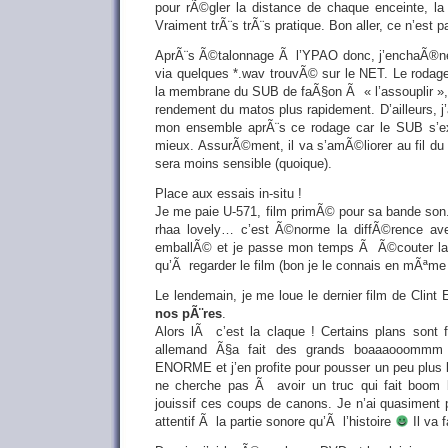
pour rÃ©gler la distance de chaque enceinte, la 
Vraiment trÃ¨s trÃ¨s pratique. Bon aller, ce n’est pas
AprÃ¨s Ã©talonnage Ã l’YPAO donc, j’enchaÃ®ne
via quelques *.wav trouvÃ© sur le NET. Le rodage
la membrane du SUB de faÃ§on Ã « l’assouplir », 
rendement du matos plus rapidement. D’ailleurs,
mon ensemble aprÃ¨s ce rodage car le SUB s’e
mieux. AssurÃ©ment, il va s’amÃ©liorer au fil du
sera moins sensible (quoique).
Place aux essais in-situ !
Je me paie U-571, film primÃ© pour sa bande so
rhaa lovely… c’est Ã©norme la diffÃ©rence a
emballÃ© et je passe mon temps Ã Ã©couter la
qu’Ã regarder le film (bon je le connais en mÃªme
Le lendemain, je me loue le dernier film de Clint
nos pÃ¨res
.
Alors lÃ c’est la claque ! Certains plans sont
allemand Ã§a fait des grands boaaaooommm
ENORME et j’en profite pour pousser un peu plus
ne cherche pas Ã avoir un truc qui fait boom 
jouissif ces coups de canons. Je n’ai quasiment 
attentif Ã la partie sonore qu’Ã l’histoire
Il va f