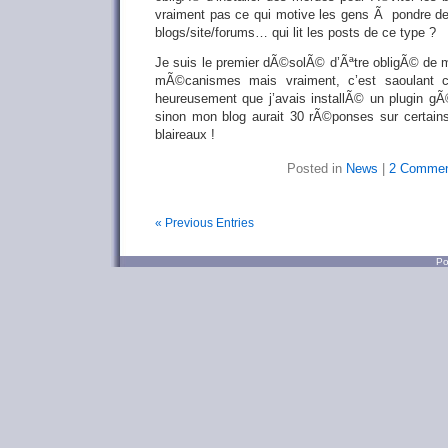
vraiment pas ce qui motive les gens Ã pondre des
blogs/site/forums… qui lit les posts de ce type ?
Je suis le premier dÃ©solÃ© d’Ãªtre obligÃ© de m
mÃ©canismes mais vraiment, c’est saoulant ce
heureusement que j’avais installÃ© un plugin g
sinon mon blog aurait 30 rÃ©ponses sur certain
blaireaux !
Posted in
News
|
2 Commen
« Previous Entries
Po