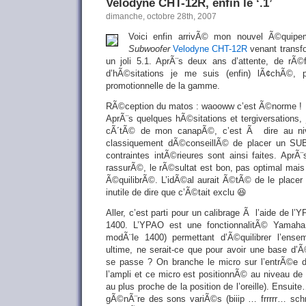
Velodyne CHT-12R, enfin le ‘.1’
dimanche, octobre 28th, 2007
Voici enfin arrivÃ© mon nouvel Ã©qui
Subwoofer
Velodyne CHT-12R
venant transf
un joli 5.1. AprÃ¨s deux ans d’attente, de rÃ©
d’hÃ©sitations je me suis (enfin) lÃ¢chÃ©, p
promotionnelle de la gamme.
RÃ©ception du matos : waooww c’est Ã©norme !
AprÃ¨s quelques hÃ©sitations et tergiversations,
cÃ´tÃ© de mon canapÃ©, c’est Ã dire au niv
classiquement dÃ©conseillÃ© de placer un S
contraintes intÃ©rieures sont ainsi faites. AprÃ
rassurÃ©, le rÃ©sultat est bon, pas optimal mais
Ã©quilibrÃ©. L’idÃ©al aurait Ã©tÃ© de le placer 
inutile de dire que c’Ã©tait exclu 😆
Aller, c’est parti pour un calibrage Ã l’aide de
1400. L’YPAO est une fonctionnalitÃ© Yamah
modÃ¨le 1400) permettant d’Ã©quilibrer l’ense
ultime, ne serait-ce que pour avoir une base d
se passe ? On branche le micro sur l’entrÃ©e
l’ampli et ce micro est positionnÃ© au niveau de
au plus proche de la position de l’oreille). Ensui
gÃ©nÃ¨re des sons variÃ©s (biiip … frrrrr… sch