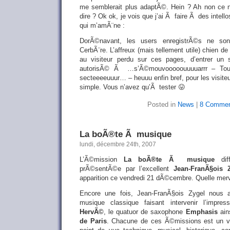
me semblerait plus adaptÃ©. Hein ? Ah non ce n
dire ? Ok ok, je vois que j’ai Ã faire Ã des intell
qui m’amÃ¨ne :
DorÃ©navant, les users enregistrÃ©s ne so
CerbÃ¨re. L’affreux (mais tellement utile) chien d
au visiteur perdu sur ces pages, d’entrer un s
autorisÃ© Ã …s’Ã©mouvooooouuuuarrr – Tout
secteeeeuuur… – heuuu enfin bref, pour les visiteu
simple. Vous n’avez qu’Ã tester 😛
Posted in
News
|
8 Commen
La boÃ®te Ã musique
lundi, décembre 24th, 2007
L’Ã©mission
La boÃ®te Ã musique
dif
prÃ©sentÃ©e par l’excellent
Jean-FranÃ§ois 
apparition ce vendredi 21 dÃ©cembre. Quelle merve
Encore une fois, Jean-FranÃ§ois Zygel nous a
musique classique faisant intervenir l’impres
HervÃ©
, le quatuor de saxophone
Emphasis
ain
de Paris
. Chacune de ces Ã©missions est un vÃ