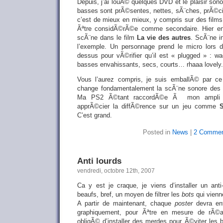
Depuis, j’ai louÃ© quelques DVD et le plaisir so
basses sont prÃ©sentes, nettes, sÃ¨ches, prÃ©cis
c’est de mieux en mieux, y compris sur des films
Ãªtre considÃ©rÃ©e comme secondaire. Hier enc
scÃ¨ne dans le film
La vie des autres
. ScÃ¨ne in
l’exemple. Un personnage prend le micro lors d
dessus pour vÃ©rifier qu’il est « plugged » : 
basses envahissants, secs, courts… rhaaa lovely.
Vous l’aurez compris, je suis emballÃ© par c
change fondamentalement la scÃ¨ne sonore des
Ma PS2 Ã©tant raccordÃ©e Ã mon ampli H
apprÃ©cier la diffÃ©rence sur un jeu comme
S
C’est grand.
Posted in
News
|
2 Commen
Anti lourds
vendredi, octobre 12th, 2007
Ca y est je craque, je viens d’installer un anti-
beaufs, bref, un moyen de filtrer les
bots
qui vienne
A partir de maintenant, chaque
poster
devra en
graphiquement, pour Ãªtre en mesure de rÃ©ag
obligÃ© d’installer des merdes pour Ã©viter les 